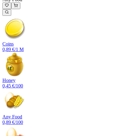
Coins
0,89 €
/1 M
Honey
0,45 €
/100
Any Food
0,89 €
/100