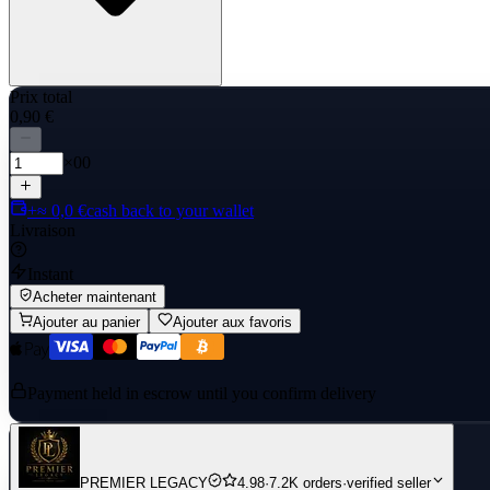
Prix total
0,90 €
×00
+≈ 0,0 €
cash back to your wallet
Livraison
Instant
Acheter maintenant
Ajouter au panier
Ajouter aux favoris
Payment held in escrow until you confirm delivery
PREMIER LEGACY
4.98
·
7.2K orders
·
verified seller