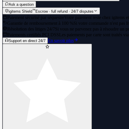
Ask a question
™
igitems Shield
Escrow · full refund · 24/7 disputes
Paiement sécurisé par séquestre
Votre paiement reste chez igitems et
Garantie de remboursement à 100 %
Si votre commande n'est pas li
Résolution des litiges 24/7
Si vous ne parvenez pas à résoudre un pr
Paiements certifiés PCI DSS
Les paiements par carte sont traités vi
En savoir plus
Support en direct 24/7