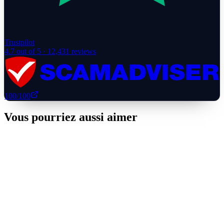
Trustpilot
4.7
out of 5 ·
12,431
reviews
100
/100
Vous pourriez aussi aimer