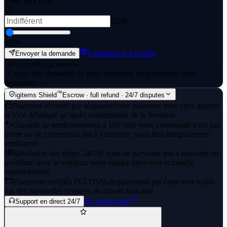
Votre prix cible
EUR
0
500
Commencer à vendre
Envoyer la demande
Comment ça marche
·
Il vous sera demandé de vous connecter pour envoyer votre
demande.
™
igitems Shield
Escrow · full refund · 24/7 disputes
Paiement sécurisé par séquestre
Votre paiement reste chez igitems
et n'est débloqué qu'après confirmation de la livraison.
Garantie de remboursement à 100 %
Si votre commande n'est pas
livrée ou ne correspond pas à l'annonce, vous êtes intégralement
remboursé.
Résolution des litiges 24/7
Si vous ne parvenez pas à résoudre un
problème avec le vendeur, notre équipe intervient et tranche
équitablement.
Paiements certifiés PCI DSS
Les paiements par carte sont traités
via des passerelles cryptées de niveau bancaire.
En savoir plus
Support en direct 24/7