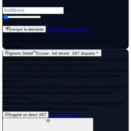
EUR
0
500
Commencer à vendre
Envoyer la demande
Comment ça marche
·
Il vous sera demandé de vous connecter pour envoyer votre
demande.
™
igitems Shield
Escrow · full refund · 24/7 disputes
Paiement sécurisé par séquestre
Votre paiement reste chez igitems
et n'est débloqué qu'après confirmation de la livraison.
Garantie de remboursement à 100 %
Si votre commande n'est pas
livrée ou ne correspond pas à l'annonce, vous êtes intégralement
remboursé.
Résolution des litiges 24/7
Si vous ne parvenez pas à résoudre un
problème avec le vendeur, notre équipe intervient et tranche
équitablement.
Paiements certifiés PCI DSS
Les paiements par carte sont traités
via des passerelles cryptées de niveau bancaire.
En savoir plus
Support en direct 24/7