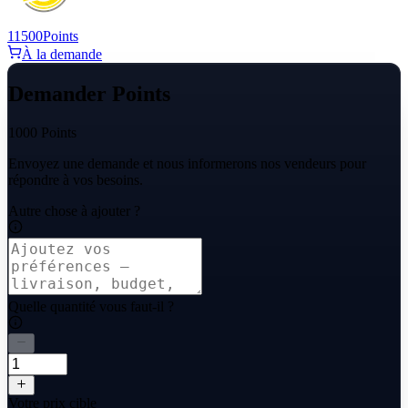
11500
Points
À la demande
Demander Points
1000 Points
Envoyez une demande et nous informerons nos vendeurs pour
répondre à vos besoins.
Autre chose à ajouter ?
Quelle quantité vous faut-il ?
Votre prix cible