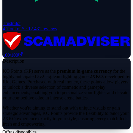
Trustpilot
4.7
out of 5 ·
12,431
reviews
100
/100
Description
KO Points (KP) serve as the
premium in-game currency
for the
highly anticipated 2v2 tag-team fighting game
2XKO
, developed by
Riot Games. Purchased with real money, these points allow players
to unlock a diverse selection of cosmetic and gameplay
enhancements, enabling you to personalize your fighter and elevate
your competitive edge in intense arena battles.
Whether you're aiming to stand out with unique visuals or gain
strategic advantages, KO Points provide the flexibility to tailor your
2XKO experience exactly to your style, ensuring every match feels
fresh and empowering.
Offres disponibles