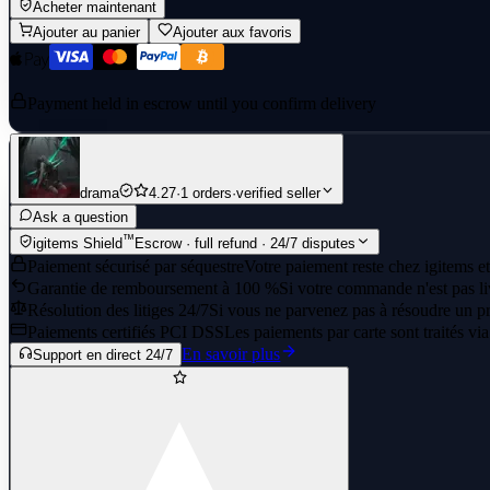
Acheter maintenant
Ajouter au panier
Ajouter aux favoris
Payment held in escrow until you confirm delivery
drama
4.27
·
1 orders
·
verified seller
Ask a question
™
igitems Shield
Escrow · full refund · 24/7 disputes
Paiement sécurisé par séquestre
Votre paiement reste chez igitems et
Garantie de remboursement à 100 %
Si votre commande n'est pas li
Résolution des litiges 24/7
Si vous ne parvenez pas à résoudre un pr
Paiements certifiés PCI DSS
Les paiements par carte sont traités vi
En savoir plus
Support en direct 24/7