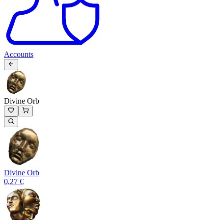
Accounts
Divine Orb
Divine Orb
0,27 €