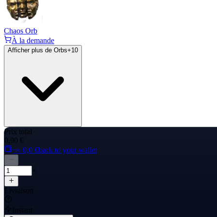
Chaos Orb
À la demande
Afficher plus de Orbs
+
10
Prix total
0,90 €
+≈ 0,0 €
back to your wallet
×
Livraison
Instant