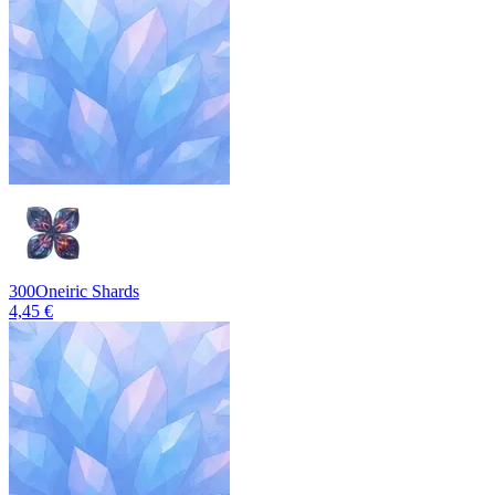
300
Oneiric Shards
4,45 €