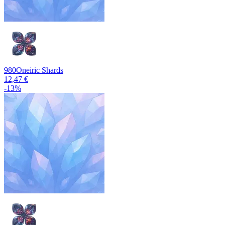
980
Oneiric Shards
12,47 €
-
13
%