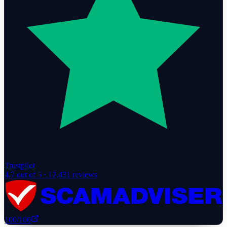
Trustpilot
4.7
out of 5 ·
12,431
reviews
100
/100