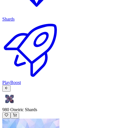
Shards
PlayBoost
980 Oneiric Shards