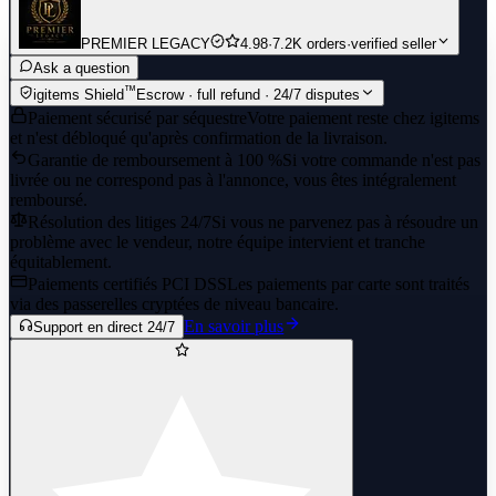
PREMIER LEGACY
4.98
·
7.2K orders
·
verified seller
Ask a question
™
igitems Shield
Escrow · full refund · 24/7 disputes
Paiement sécurisé par séquestre
Votre paiement reste chez igitems
et n'est débloqué qu'après confirmation de la livraison.
Garantie de remboursement à 100 %
Si votre commande n'est pas
livrée ou ne correspond pas à l'annonce, vous êtes intégralement
remboursé.
Résolution des litiges 24/7
Si vous ne parvenez pas à résoudre un
problème avec le vendeur, notre équipe intervient et tranche
équitablement.
Paiements certifiés PCI DSS
Les paiements par carte sont traités
via des passerelles cryptées de niveau bancaire.
En savoir plus
Support en direct 24/7