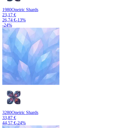
1980
Oneiric Shards
23,17 €
26,74 €
-
13
%
-
24
%
3280
Oneiric Shards
33,87 €
44,57 €
-
24
%