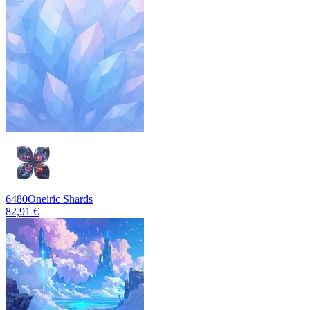
6480
Oneiric Shards
82,91 €