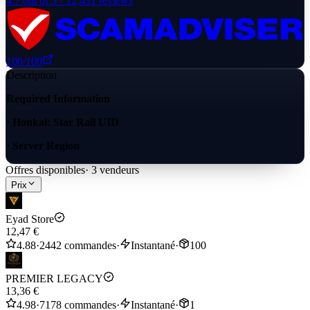
4.7
out of 5 ·
12,431
reviews
100
/100
Description
Required Information
· Honkai: Star Rail UID
· Server Region
Offres disponibles
·
3
vendeurs
Prix
Eyad Store
12,47 €
4.88
·
2442 commandes
·
Instantané
·
100
PREMIER LEGACY
13,36 €
4.98
·
7178 commandes
·
Instantané
·
1