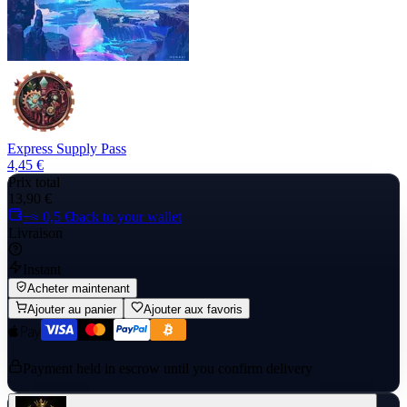
Express Supply Pass
4,45 €
Prix total
13,90 €
+≈ 0,5 €
back to your wallet
Livraison
Instant
Acheter maintenant
Ajouter au panier
Ajouter aux favoris
Payment held in escrow until you confirm delivery