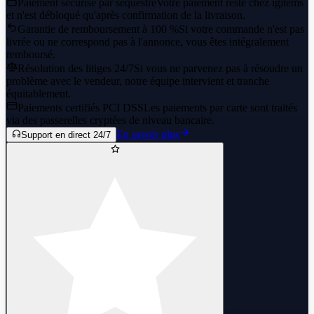
Paiement sécurisé par séquestre
Votre paiement reste chez igitems
et n'est débloqué qu'après confirmation de la livraison.
Garantie de remboursement à 100 %
Si votre commande n'est pas
livrée ou ne correspond pas à l'annonce, vous êtes intégralement
remboursé.
Résolution des litiges 24/7
Si vous ne parvenez pas à résoudre un
problème avec le vendeur, notre équipe intervient et tranche
équitablement.
Paiements certifiés PCI DSS
Les paiements par carte sont traités
via des passerelles cryptées de niveau bancaire.
En savoir plus
Support en direct 24/7