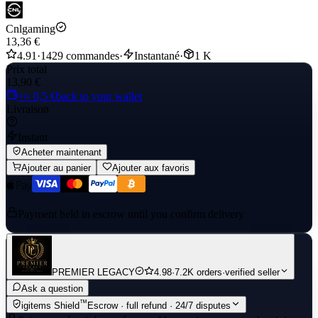
Cnlgaming
13,36 €
4.91
·
1429 commandes
·
Instantané
·
1 K
Prix total
13,90 €
+≈ 0,5 €
back to your wallet
Livraison
Instant
Acheter maintenant
Ajouter au panier
Ajouter aux favoris
Payment held in escrow until you confirm delivery
PREMIER LEGACY
4.98
·
7.2K orders
·
verified seller
Ask a question
™
igitems Shield
Escrow · full refund · 24/7 disputes