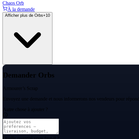
Chaos Orb
À la demande
Afficher plus de Orbs
+
10
Demander Orbs
Armourer’s Scrap
Envoyez une demande et nous informerons nos vendeurs pour répondr
Autre chose à ajouter ?
Quelle quantité vous faut-il ?