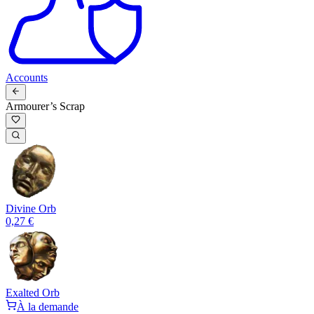
Accounts
Armourer’s Scrap
Divine Orb
0,27 €
Exalted Orb
À la demande