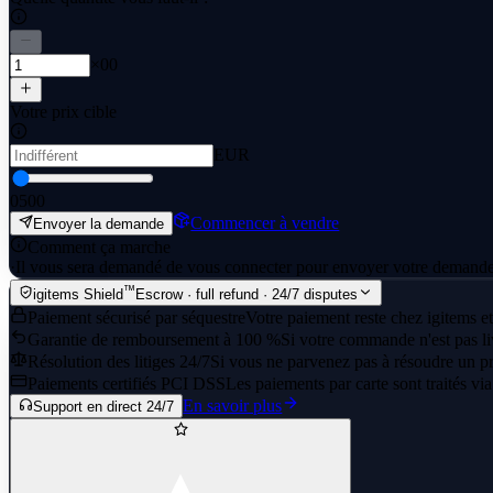
×00
Votre prix cible
EUR
0
500
Commencer à vendre
Envoyer la demande
Comment ça marche
·
Il vous sera demandé de vous connecter pour envoyer votre demande
™
igitems Shield
Escrow · full refund · 24/7 disputes
Paiement sécurisé par séquestre
Votre paiement reste chez igitems et
Garantie de remboursement à 100 %
Si votre commande n'est pas li
Résolution des litiges 24/7
Si vous ne parvenez pas à résoudre un pr
Paiements certifiés PCI DSS
Les paiements par carte sont traités vi
En savoir plus
Support en direct 24/7