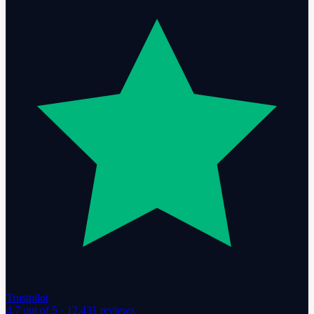
Trustpilot
4.7
out of 5 ·
12,431
reviews