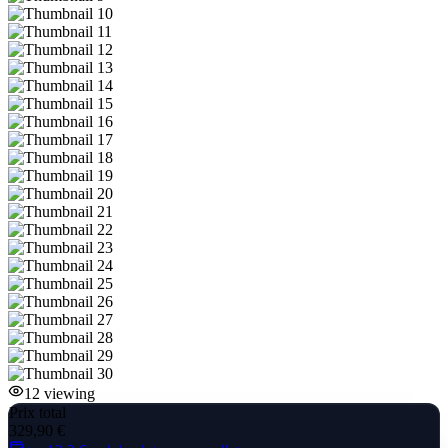
12
viewing
Prix total
329,90 €