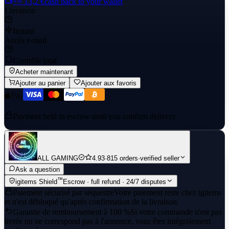
+≈ 13,2 €
cash back to your wallet
Livraison
Instant
Accès e-mail
Contrôle total
Acheter maintenant
Ajouter au panier
Ajouter aux favoris
Payment held in escrow until you confirm delivery
ALL GAMING
4.93
·
815 orders
·
verified seller
Ask a question
™
igitems Shield
Escrow · full refund · 24/7 disputes
Paiement sécurisé par séquestre
Votre paiement reste chez igitems
et n'est débloqué qu'après confirmation de la livraison.
Garantie de remboursement à 100 %
Si votre commande n'est pas
livrée ou ne correspond pas à l'annonce, vous êtes intégralement