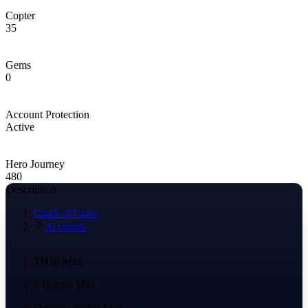
Copter
35
Gems
0
Account Protection
Active
Hero Journey
480
Description
Clash of Clans
Accounts
TH18 Max
6 Heroes Max
Defense profile Max