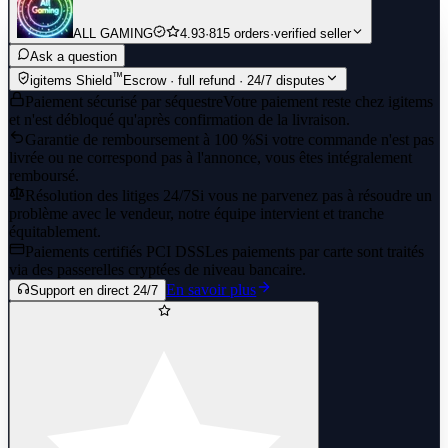
ALL GAMING
4.93
·
815 orders
·
verified seller
Ask a question
™
igitems Shield
Escrow · full refund · 24/7 disputes
Paiement sécurisé par séquestre
Votre paiement reste chez igitems
et n'est débloqué qu'après confirmation de la livraison.
Garantie de remboursement à 100 %
Si votre commande n'est pas
livrée ou ne correspond pas à l'annonce, vous êtes intégralement
remboursé.
Résolution des litiges 24/7
Si vous ne parvenez pas à résoudre un
problème avec le vendeur, notre équipe intervient et tranche
équitablement.
Paiements certifiés PCI DSS
Les paiements par carte sont traités
via des passerelles cryptées de niveau bancaire.
En savoir plus
Support en direct 24/7