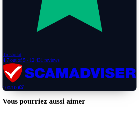
Trustpilot
4.7
out of 5 ·
12,431
reviews
100
/100
Vous pourriez aussi aimer