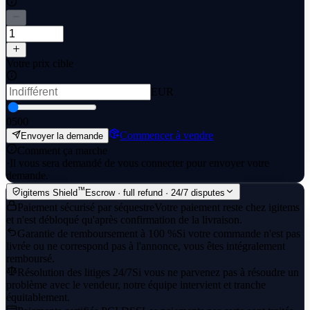
Votre prix cible
EUR
0
500
Commencer à vendre
Envoyer la demande
Comment ça marche
·
Il vous sera demandé de vous connecter pour envoyer votre
demande.
™
igitems Shield
Escrow · full refund · 24/7 disputes
Paiement sécurisé par séquestre
Votre paiement reste chez igitems
et n'est débloqué qu'après confirmation de la livraison.
Garantie de remboursement à 100 %
Si votre commande n'est pas
livrée ou ne correspond pas à l'annonce, vous êtes intégralement
remboursé.
Résolution des litiges 24/7
Si vous ne parvenez pas à résoudre un
problème avec le vendeur, notre équipe intervient et tranche
équitablement.