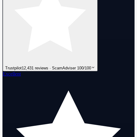
Trustpilot
12,431 reviews · ScamAdviser 100/100
Excellent