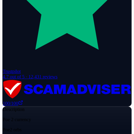
Trustpilot
4.7
out of 5 ·
12,431
reviews
100
/100
Description
Poe 2 currency
Poe2 orbs