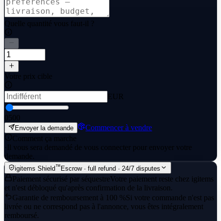
Quelle quantité vous faut-il ?
Votre prix cible
EUR
0
500
Commencer à vendre
Envoyer la demande
Comment ça marche
·
Il vous sera demandé de vous connecter pour envoyer votre
demande.
™
igitems Shield
Escrow · full refund · 24/7 disputes
Paiement sécurisé par séquestre
Votre paiement reste chez igitems
et n'est débloqué qu'après confirmation de la livraison.
Garantie de remboursement à 100 %
Si votre commande n'est pas
livrée ou ne correspond pas à l'annonce, vous êtes intégralement
remboursé.