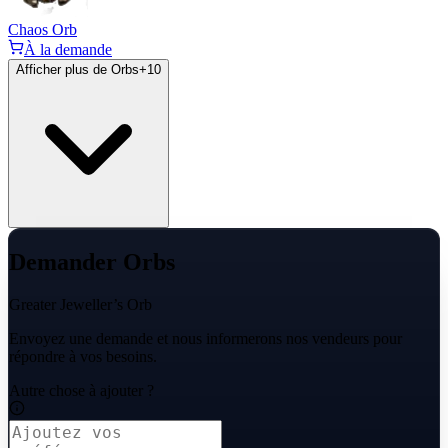
Chaos Orb
À la demande
Afficher plus de Orbs
+
10
Demander Orbs
Greater Jeweller’s Orb
Envoyez une demande et nous informerons nos vendeurs pour
répondre à vos besoins.
Autre chose à ajouter ?