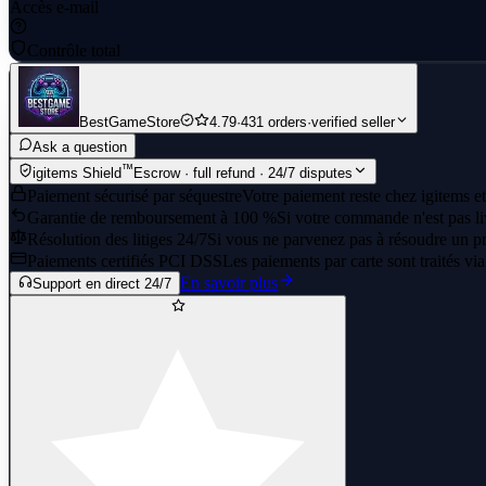
Accès e-mail
Contrôle total
BestGameStore
4.79
·
431 orders
·
verified seller
Ask a question
™
igitems Shield
Escrow · full refund · 24/7 disputes
Paiement sécurisé par séquestre
Votre paiement reste chez igitems et
Garantie de remboursement à 100 %
Si votre commande n'est pas li
Résolution des litiges 24/7
Si vous ne parvenez pas à résoudre un pr
Paiements certifiés PCI DSS
Les paiements par carte sont traités vi
En savoir plus
Support en direct 24/7