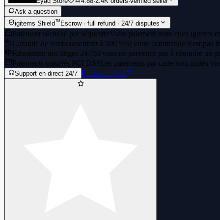
Eyad Store
4.88
·
2.4K orders
·
verified seller
Ask a question
™
igitems Shield
Escrow · full refund · 24/7 disputes
Paiement sécurisé par séquestre
Votre paiement reste chez igitems et
Garantie de remboursement à 100 %
Si votre commande n'est pas li
Résolution des litiges 24/7
Si vous ne parvenez pas à résoudre un pr
Paiements certifiés PCI DSS
Les paiements par carte sont traités vi
En savoir plus
Support en direct 24/7