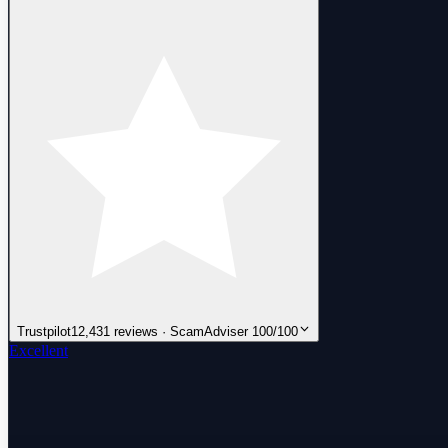
Trustpilot
12,431 reviews · ScamAdviser 100/100
Excellent