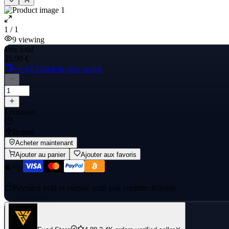
1 / 1
9
viewing
Prix total
25,90 €
+≈ 1,0 €
back to your wallet
Livraison
Instant
Acheter maintenant
Ajouter au panier
Ajouter aux favoris
Payment held in escrow until you confirm delivery