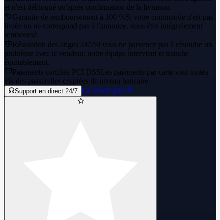
et n'est débloqué qu'après confirmation de la livraison.
Garantie de remboursement à 100 %
Si votre commande n'est pas
livrée ou ne correspond pas à l'annonce, vous êtes intégralement
remboursé.
Résolution des litiges 24/7
Si vous ne parvenez pas à résoudre un
problème avec le vendeur, notre équipe intervient et tranche
équitablement.
Paiements certifiés PCI DSS
Les paiements par carte sont traités
via des passerelles cryptées de niveau bancaire.
En savoir plus
Support en direct 24/7