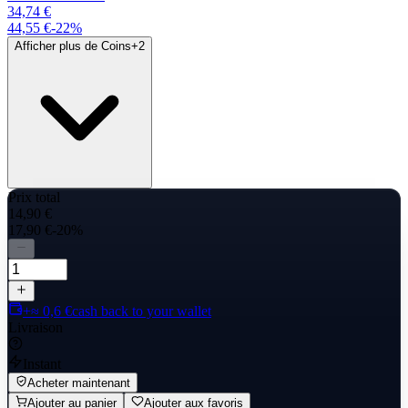
34,74 €
44,55 €
-
22
%
Afficher plus de Coins
+
2
Prix total
14,90 €
17,90 €
-20%
+≈ 0,6 €
cash back to your wallet
Livraison
Instant
Acheter maintenant
Ajouter au panier
Ajouter aux favoris