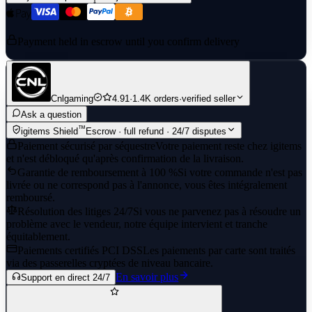
Payment held in escrow until you confirm delivery
Cnlgaming
4.91
·
1.4K orders
·
verified seller
Ask a question
™
igitems Shield
Escrow · full refund · 24/7 disputes
Paiement sécurisé par séquestre
Votre paiement reste chez igitems
et n'est débloqué qu'après confirmation de la livraison.
Garantie de remboursement à 100 %
Si votre commande n'est pas
livrée ou ne correspond pas à l'annonce, vous êtes intégralement
remboursé.
Résolution des litiges 24/7
Si vous ne parvenez pas à résoudre un
problème avec le vendeur, notre équipe intervient et tranche
équitablement.
Paiements certifiés PCI DSS
Les paiements par carte sont traités
via des passerelles cryptées de niveau bancaire.
En savoir plus
Support en direct 24/7