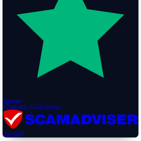
Trustpilot
4.7
out of 5 ·
12,431
reviews
100
/100