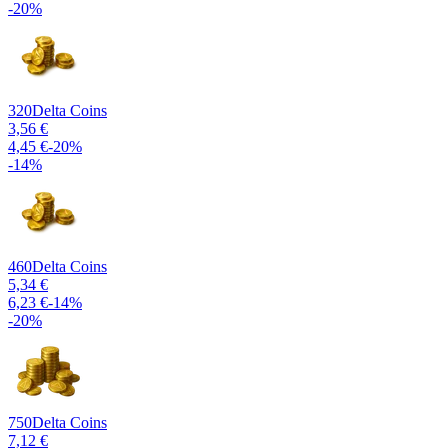
-
20
%
320
Delta Coins
3,56 €
4,45 €
-
20
%
-
14
%
460
Delta Coins
5,34 €
6,23 €
-
14
%
-
20
%
750
Delta Coins
7,12 €