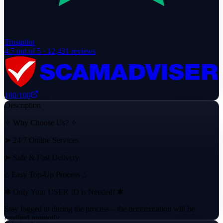
Trustpilot
4.7
out of 5 ·
12,431
reviews
100
/100
Description
✧ Why Choose Us? ✧
➤ 24/7 Online Services
➤ Safe & Fast Delivery
⌂ Easy Top-Up Process ⌂
✱ Only Your USER ID is Needed! ✱
Stay logged in during the process – the denomination will be
credited promptly.