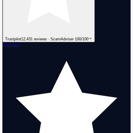
Trustpilot
12,431 reviews · ScamAdviser 100/100
Excellent