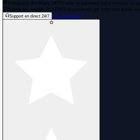
Résolution des litiges 24/7
Si vous ne parvenez pas à résoudre un pr
Paiements certifiés PCI DSS
Les paiements par carte sont traités vi
En savoir plus
Support en direct 24/7