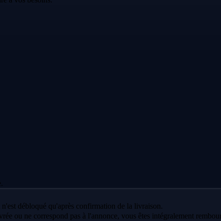
.
 n'est débloqué qu'après confirmation de la livraison.
vrée ou ne correspond pas à l'annonce, vous êtes intégralement rembour