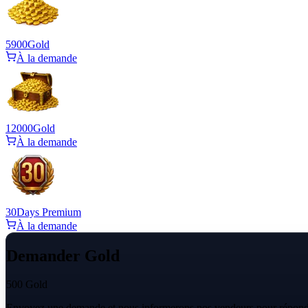
5900
Gold
À la demande
12000
Gold
À la demande
30
Days Premium
À la demande
Demander Gold
500 Gold
Envoyez une demande et nous informerons nos vendeurs pour répondr