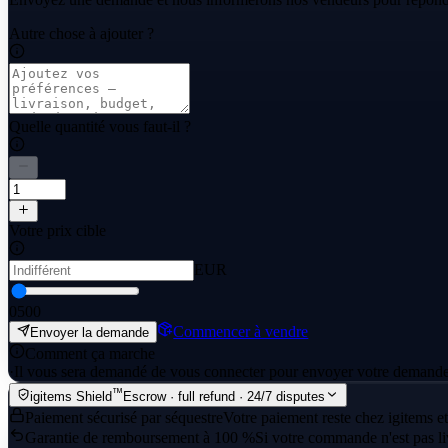
Autre chose à ajouter ?
Quelle quantité vous faut-il ?
Votre prix cible
EUR
0
500
Commencer à vendre
Envoyer la demande
Comment ça marche
·
Il vous sera demandé de vous connecter pour envoyer votre demande
™
igitems Shield
Escrow · full refund · 24/7 disputes
Paiement sécurisé par séquestre
Votre paiement reste chez igitems et
Garantie de remboursement à 100 %
Si votre commande n'est pas li