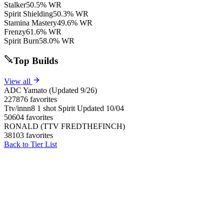
Stalker
50.5% WR
Spirit Shielding
50.3% WR
Stamina Mastery
49.6% WR
Frenzy
61.6% WR
Spirit Burn
58.0% WR
Top Builds
View all
ADC Yamato (Updated 9/26)
227876 favorites
Ttv/innn8 1 shot Spirit Updated 10/04
50604 favorites
RONALD (TTV FREDTHEFINCH)
38103 favorites
Back to Tier List