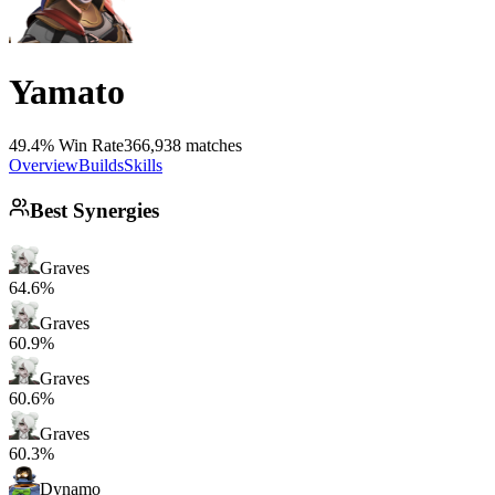
Yamato
49.4% Win Rate
366,938 matches
Overview
Builds
Skills
Best Synergies
Graves
64.6%
Graves
60.9%
Graves
60.6%
Graves
60.3%
Dynamo