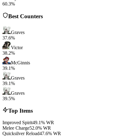
60.3%
Best Counters
Graves
37.6%
Victor
38.2%
McGinnis
39.1%
Graves
39.1%
Graves
39.5%
Top Items
Improved Spirit
49.1% WR
Melee Charge
52.0% WR
Quicksilver Reload
47.6% WR