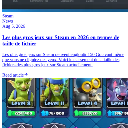
Steam
News
Aug 5, 2026
Les plus gros jeux sur Steam en 2026 en termes de
taille de fichier
Les plus gros jeux sur Steam peuvent engloutir 150 Go avant même
que vous ne cligniez des yeux. Voici le classement de la taille des
fichiers des plus gros jeux sur Steam actuellement.
Read article