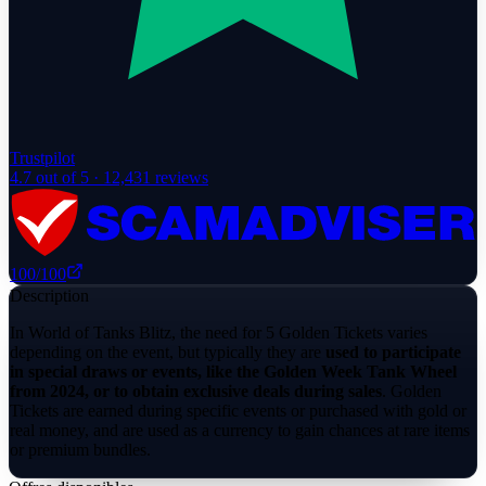
Trustpilot
4.7
out of 5 ·
12,431
reviews
100
/100
Description
In World of Tanks Blitz, the need for 5 Golden Tickets varies
depending on the event, but typically they are
used to participate
in special draws or events, like the Golden Week Tank Wheel
from 2024, or to obtain exclusive deals during sales
. Golden
Tickets are earned during specific events or purchased with gold or
real money, and are used as a currency to gain chances at rare items
or premium bundles.