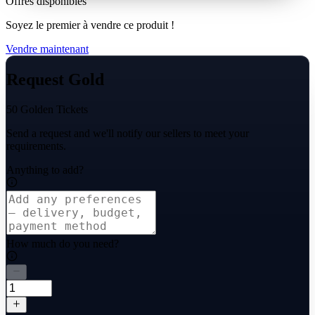
Offres disponibles
Soyez le premier à vendre ce produit !
Vendre maintenant
Request Gold
50 Golden Tickets
Send a request and we'll notify our sellers to meet your
requirements.
Anything to add?
How much do you need?