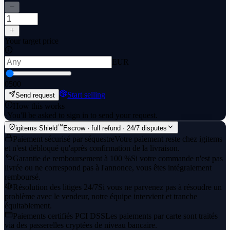
Your target price
EUR
0
500
Start selling
Send request
How this works
·
You'll be asked to sign in to send your request.
™
igitems Shield
Escrow · full refund · 24/7 disputes
Paiement sécurisé par séquestre
Votre paiement reste chez igitems
et n'est débloqué qu'après confirmation de la livraison.
Garantie de remboursement à 100 %
Si votre commande n'est pas
livrée ou ne correspond pas à l'annonce, vous êtes intégralement
remboursé.
Résolution des litiges 24/7
Si vous ne parvenez pas à résoudre un
problème avec le vendeur, notre équipe intervient et tranche
équitablement.
Paiements certifiés PCI DSS
Les paiements par carte sont traités
via des passerelles cryptées de niveau bancaire.