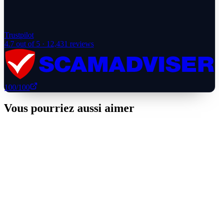
Trustpilot
4.7
out of 5 ·
12,431
reviews
100
/100
Vous pourriez aussi aimer