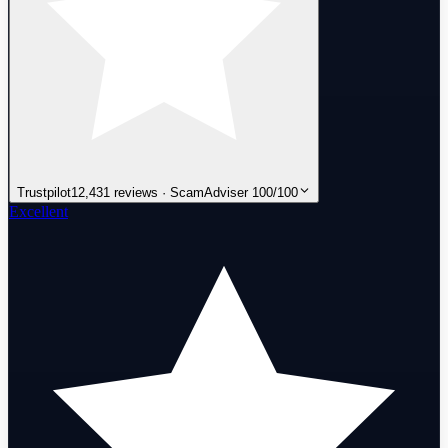
Trustpilot
12,431 reviews · ScamAdviser 100/100
Excellent