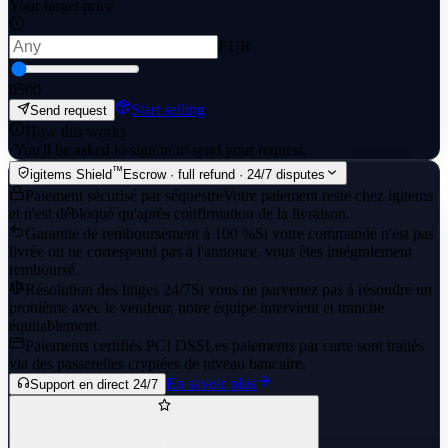
Your target price
EUR
0
500
Start selling
Send request
How this works
·
You'll be asked to sign in to send your request.
™
igitems Shield
Escrow · full refund · 24/7 disputes
Paiement sécurisé par séquestre
Votre paiement reste chez igitems
et n'est débloqué qu'après confirmation de la livraison.
Garantie de remboursement à 100 %
Si votre commande n'est pas
livrée ou ne correspond pas à l'annonce, vous êtes intégralement
remboursé.
Résolution des litiges 24/7
Si vous ne parvenez pas à résoudre un
problème avec le vendeur, notre équipe intervient et tranche
équitablement.
Paiements certifiés PCI DSS
Les paiements par carte sont traités
via des passerelles cryptées de niveau bancaire.
En savoir plus
Support en direct 24/7