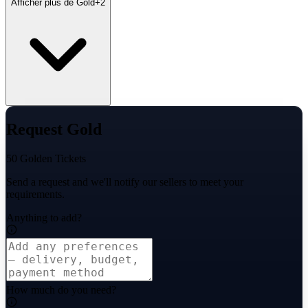
Afficher plus de Gold
+
2
Request Gold
50 Golden Tickets
Send a request and we'll notify our sellers to meet your
requirements.
Anything to add?
How much do you need?