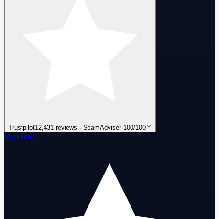
Trustpilot
12,431 reviews · ScamAdviser 100/100
Excellent