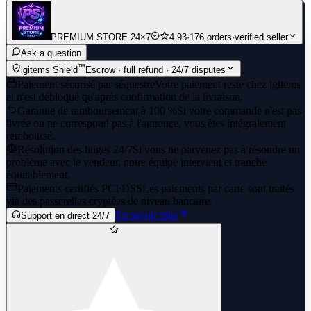
PREMIUM STORE 24×7
4.93
·
176 orders
·
verified seller
Ask a question
™
igitems Shield
Escrow · full refund · 24/7 disputes
Paiement sécurisé par séquestre
Votre paiement reste chez igitems
et n'est débloqué qu'après confirmation de la livraison.
Garantie de remboursement à 100 %
Si votre commande n'est pas
livrée ou ne correspond pas à l'annonce, vous êtes intégralement
remboursé.
Résolution des litiges 24/7
Si vous ne parvenez pas à résoudre un
problème avec le vendeur, notre équipe intervient et tranche
équitablement.
Paiements certifiés PCI DSS
Les paiements par carte sont traités
via des passerelles cryptées de niveau bancaire.
En savoir plus
Support en direct 24/7