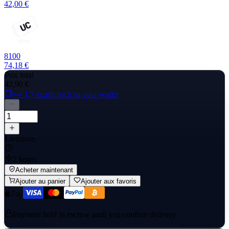
42,00 €
8100
74,18 €
Prix total
42,90 €
+≈ 1,7 €
cash back to your wallet
Livraison
2 hours
Acheter maintenant
Ajouter au panier
Ajouter aux favoris
Payment held in escrow until you confirm delivery