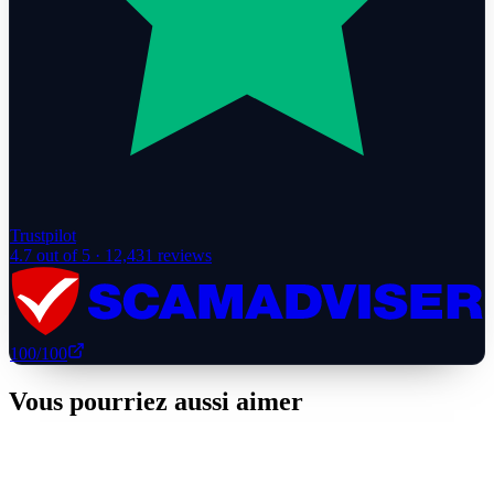
Trustpilot
4.7
out of 5 ·
12,431
reviews
100
/100
Vous pourriez aussi aimer