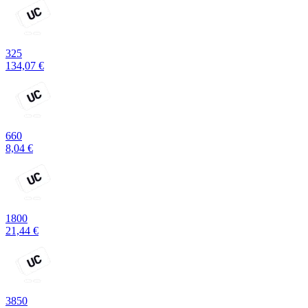
325
134,07 €
660
8,04 €
1800
21,44 €
3850