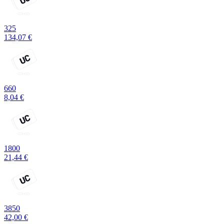
325
134,07 €
660
8,04 €
1800
21,44 €
3850
42,00 €