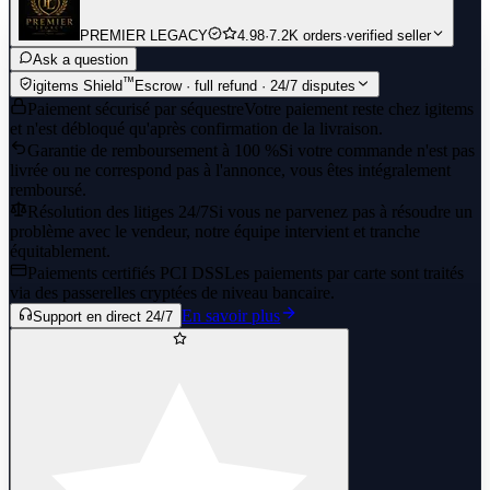
PREMIER LEGACY
4.98
·
7.2K orders
·
verified seller
Ask a question
™
igitems Shield
Escrow · full refund · 24/7 disputes
Paiement sécurisé par séquestre
Votre paiement reste chez igitems
et n'est débloqué qu'après confirmation de la livraison.
Garantie de remboursement à 100 %
Si votre commande n'est pas
livrée ou ne correspond pas à l'annonce, vous êtes intégralement
remboursé.
Résolution des litiges 24/7
Si vous ne parvenez pas à résoudre un
problème avec le vendeur, notre équipe intervient et tranche
équitablement.
Paiements certifiés PCI DSS
Les paiements par carte sont traités
via des passerelles cryptées de niveau bancaire.
En savoir plus
Support en direct 24/7