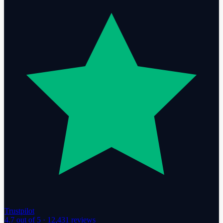
Trustpilot
4.7
out of 5 ·
12,431
reviews