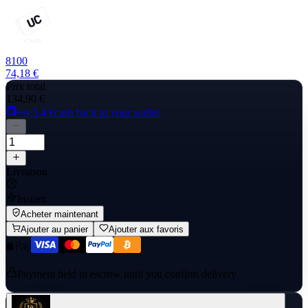
8100
74,18 €
Prix total
134,90 €
+≈ 5,4 €
cash back to your wallet
Livraison
Instant
Acheter maintenant
Ajouter au panier
Ajouter aux favoris
Payment held in escrow until you confirm delivery