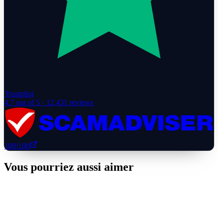
Trustpilot
4.7
out of 5 ·
12,431
reviews
100
/100
Vous pourriez aussi aimer