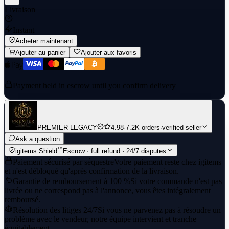
Livraison
Instant
Acheter maintenant
Ajouter au panier
Ajouter aux favoris
Payment held in escrow until you confirm delivery
PREMIER LEGACY
4.98
·
7.2K orders
·
verified seller
Ask a question
™
igitems Shield
Escrow · full refund · 24/7 disputes
Paiement sécurisé par séquestre
Votre paiement reste chez igitems
et n'est débloqué qu'après confirmation de la livraison.
Garantie de remboursement à 100 %
Si votre commande n'est pas
livrée ou ne correspond pas à l'annonce, vous êtes intégralement
remboursé.
Résolution des litiges 24/7
Si vous ne parvenez pas à résoudre un
problème avec le vendeur, notre équipe intervient et tranche
équitablement.